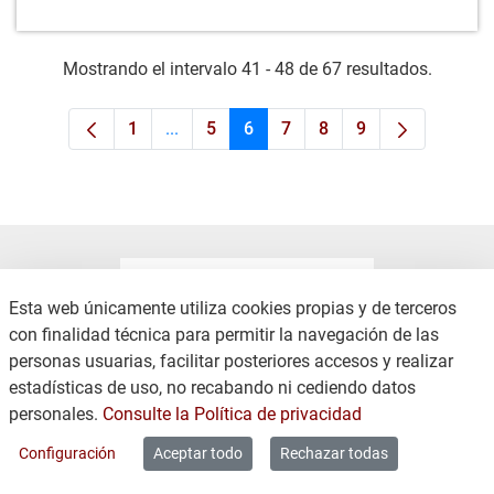
Mostrando el intervalo 41 - 48 de 67 resultados.
1
...
5
6
7
8
9
Página
Páginas intermedias Use TAB para despla
Página
Página
Página
Página
Página
Esta web únicamente utiliza cookies propias y de terceros
con finalidad técnica para permitir la navegación de las
personas usuarias, facilitar posteriores accesos y realizar
CONTACTO
AVISO LEGAL
estadísticas de uso, no recabando ni cediendo datos
COOKIES
POLÍTICA DE PRIVACIDAD
personales.
Consulte la Política de privacidad
MAPA WEB
Configuración
Aceptar todo
Rechazar todas
Copyright © 2026 / Excmo. lagran | Todos los derechos reservados.