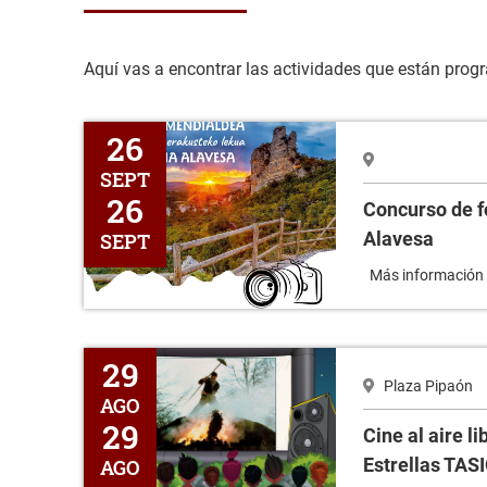
Aquí vas a encontrar las actividades que están progra
Concurso de fotografía Montaña Alavesa
26
SEPT
26
Concurso de f
Alavesa
SEPT
Más informació
Cine al aire libre - Risas Bajo las Estrellas TASIO
29
Plaza Pipaón
AGO
29
Cine al aire li
Estrellas TAS
AGO