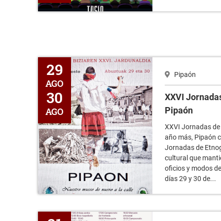
XXVI Jornadas de Etnografía Viva en Pipaón
29
Pipaón
AGO
30
XXVI Jornadas
Pipaón
AGO
XXVI Jornadas de 
año más, Pipaón c
Jornadas de Etnog
cultural que manti
oficios y modos de
días 29 y 30 de...
Fiestas de Lagrán