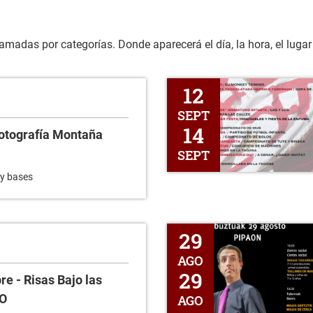
madas por categorías. Donde aparecerá el día, la hora, el lugar y 
Fistas de Pipaon 2025
12
SEPT
14
otografía Montaña
SEPT
n y bases
Magialdia Araba
29
AGO
29
bre - Risas Bajo las
IO
AGO