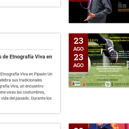
Torneo Futbol 6 2025
23
AGO
23
 de Etnografía Viva en
AGO
Etnografía Viva en Pipaón Un
elebra sus tradicionales
rafía Viva, un encuentro
ene vivas las costumbres,
 vida del pasado. Durante los
Cine al aire libre - Gru 4