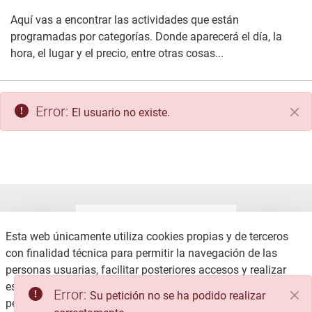
Aquí vas a encontrar las actividades que están
programadas por categorías. Donde aparecerá el día, la
hora, el lugar y el precio, entre otras cosas...
Error:
El usuario no existe.
Cer
Esta web únicamente utiliza cookies propias y de terceros
con finalidad técnica para permitir la navegación de las
personas usuarias, facilitar posteriores accesos y realizar
CONTACTO
AVISO LEGAL
estadísticas de uso, no recabando ni cediendo datos
Error:
Su petición no se ha podido realizar
COOKIES
POLÍTICA DE PRIVACIDAD
personales.
Consulte la Política de privacidad