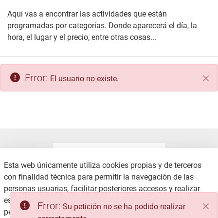
Aquí vas a encontrar las actividades que están
programadas por categorías. Donde aparecerá el día, la
hora, el lugar y el precio, entre otras cosas...
Error:
El usuario no existe.
Cer
Esta web únicamente utiliza cookies propias y de terceros
con finalidad técnica para permitir la navegación de las
personas usuarias, facilitar posteriores accesos y realizar
CONTACTO
AVISO LEGAL
estadísticas de uso, no recabando ni cediendo datos
Error:
Su petición no se ha podido realizar
COOKIES
POLÍTICA DE PRIVACIDAD
personales.
Consulte la Política de privacidad