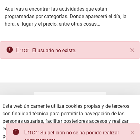
Aquí vas a encontrar las actividades que están
programadas por categorías. Donde aparecerá el día, la
hora, el lugar y el precio, entre otras cosas...
Error:
El usuario no existe.
Cer
Esta web únicamente utiliza cookies propias y de terceros
con finalidad técnica para permitir la navegación de las
personas usuarias, facilitar posteriores accesos y realizar
CONTACTO
AVISO LEGAL
estadísticas de uso, no recabando ni cediendo datos
Error:
Su petición no se ha podido realizar
COOKIES
POLÍTICA DE PRIVACIDAD
personales.
Consulte la Política de privacidad