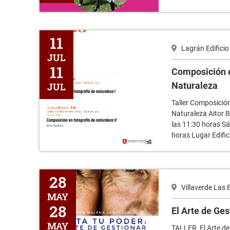
Composición en fotografía de la Naturaleza
11
Lagrán Edificio
JUL
11
Composición e
Naturaleza
JUL
Taller Composición
Naturaleza Aitor B
las 11:30 horas Sá
horas Lugar Edifi
El Arte de Gestionar Tus Emociones
28
Villaverde Las 
MAY
28
El Arte de Ge
MAY
TALLER El Arte de