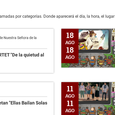
madas por categorías. Donde aparecerá el día, la hora, el lugar y 
Cine al Aire Libre "Los Tipos M
18
de Nuestra Señora de la
AGO
18
ET "De la quietud al
AGO
Cine al Aire Libre ¿Quién es Qu
11
AGO
11
tan "Ellas Bailan Solas
AGO