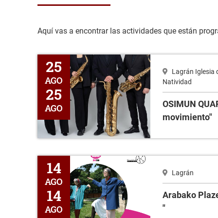
Aquí vas a encontrar las actividades que están progra
OSIMUN QUARTET "De la quietud al movimiento"
25
Lagrán Iglesia 
AGO
Natividad
25
OSIMUN QUART
AGO
movimiento"
Arabako Plazetan "Ellas Bailan Solas "
14
Lagrán
AGO
14
Arabako Plaze
"
AGO