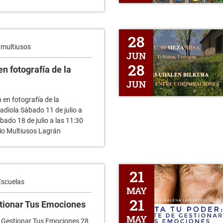
San Pedro Romería
28
 multiusos
JUN
28
n fotografía de la
JUN
 en fotografía de la
adiola Sábado 11 de julio a
bado 18 de julio a las 11:30
cio Multiusos Lagrán
El Arte de Gestionar Tus Emoci
21
Escuelas
MAY
21
stionar Tus Emociones
MAY
 Gestionar Tus Emociones 28